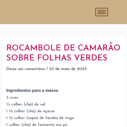
Ir
Post
para
navigation
o
conteúdo
ROCAMBOLE DE CAMARÃO
SOBRE FOLHAS VERDES
Deixe um comentário
/
23 de maio de 2023
Ingredientes para a massa
3 ovos
½ colher (chá) de sal
1 ½ colher (chá) de açúcar
1 ½ colher (sopa) de farinha de trigo
1 colher (chá) de fermento em pó