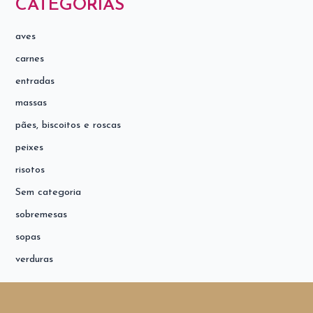
CATEGORIAS
aves
carnes
entradas
massas
pães, biscoitos e roscas
peixes
risotos
Sem categoria
sobremesas
sopas
verduras