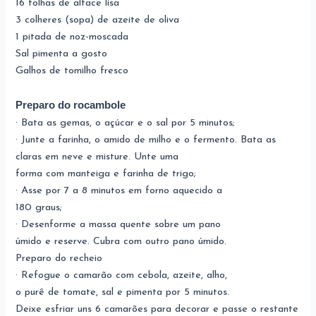
16 folhas de alface lisa
3 colheres (sopa) de azeite de oliva
1 pitada de noz-moscada
Sal pimenta a gosto
Galhos de tomilho fresco
Preparo do rocambole
· Bata as gemas, o açúcar e o sal por 5 minutos;
· Junte a farinha, o amido de milho e o fermento. Bata as
claras em neve e misture. Unte uma
forma com manteiga e farinha de trigo;
· Asse por 7 a 8 minutos em forno aquecido a
180 graus;
· Desenforme a massa quente sobre um pano
úmido e reserve. Cubra com outro pano úmido.
Preparo do recheio
· Refogue o camarão com cebola, azeite, alho,
o purê de tomate, sal e pimenta por 5 minutos.
Deixe esfriar uns 6 camarões para decorar e passe o restante